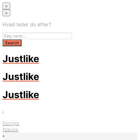
×
×
Hvad leder du efter?
Justlike
Justlike
Justlike
i
Forrige
Næste
•