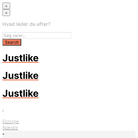
×
×
Hvad leder du efter?
Justlike
Justlike
Justlike
i
Forrige
Næste
•