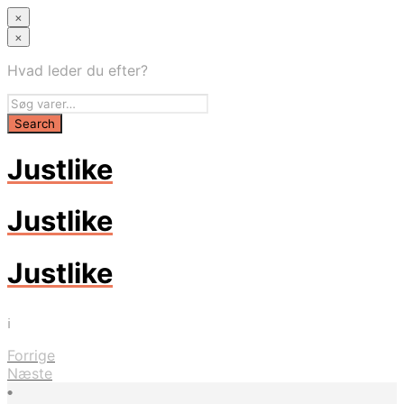
×
×
Hvad leder du efter?
Justlike
Justlike
Justlike
i
Forrige
Næste
•